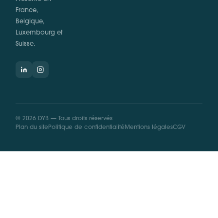
France,
Belgique,
Luxembourg et
Suisse.
©
2026
DYB —
Tous droits réservés
Plan du site
Politique de confidentialité
Mentions légales
CGV