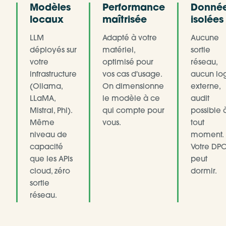
Modèles
Performance
Donné
locaux
maîtrisée
isolées
LLM
Adapté à votre
Aucune
déployés sur
matériel,
sortie
votre
optimisé pour
réseau,
infrastructure
vos cas d'usage.
aucun lo
(Ollama,
On dimensionne
externe,
LLaMA,
le modèle à ce
audit
Mistral, Phi).
qui compte pour
possible 
Même
vous.
tout
niveau de
moment.
capacité
Votre DP
que les APIs
peut
cloud, zéro
dormir.
sortie
réseau.