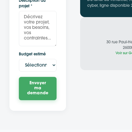
Description du
cyber, ligne disponible 
projet *
30 rue Paul-H
2600
Voir sur
Budget estimé
Envoyer
ma
demande