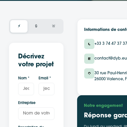
⚡
🔒
🚨
Informations de cont
+33 3 74 47 37 3
Décrivez
contact@dyb.eu
votre projet
30 rue Paul-Henr
Nom *
Email *
26000 Valence, 
Entreprise
Notre engagement
Réponse gara
Du lundi au vendredi, 9