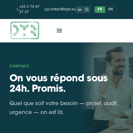
+33 3 74 47
contact@dyb.eu
FR
EN
37 37
CONTACT
On vous répond sous
24h. Promis.
Quel que soit votre besoin — projet, audit,
urgence — on est là.