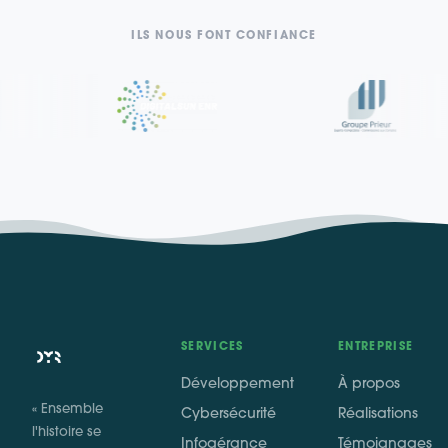
ILS NOUS FONT CONFIANCE
SERVICES
ENTREPRISE
Développement
À propos
« Ensemble
Cybersécurité
Réalisations
l'histoire se
Infogérance
Témoignages