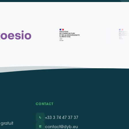
S
CONTACT
+33 3 74 47 37 37
gratuit
contact@dyb.eu