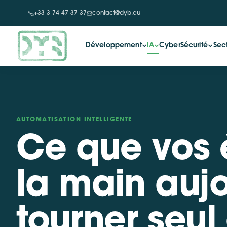
+33 3 74 47 37 37
contact@dyb.eu
Développement
IA
CyberSécurité
Sec
AUTOMATISATION INTELLIGENTE
Ce que vos 
la main aujo
tourner seul