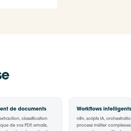
se
ment de documents
Workflows intelligent
extraction, classification
n8n, scripts IA, orchestrati
que de vos PDF, emails,
process métier complexes