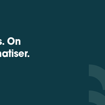
s. On
atiser.