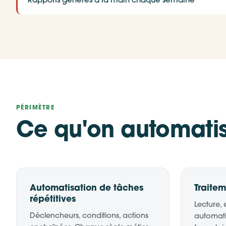
Rapports générés à la main chaque semaine
PÉRIMÈTRE
Ce qu'on automati
Automatisation de tâches
Traite
répétitives
Lecture, 
Déclencheurs, conditions, actions
automati