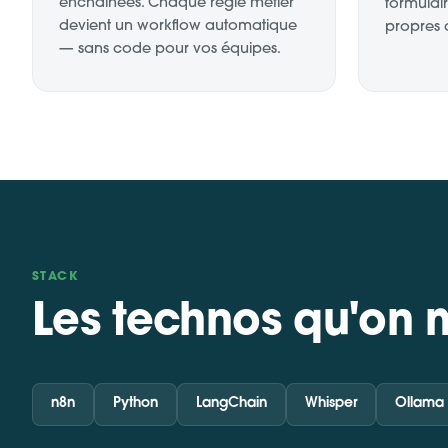
enchaînées. Chaque règle métier
formulair
devient un workflow automatique
propres d
— sans code pour vos équipes.
STACK
Les technos qu'on 
n8n
Python
LangChain
Whisper
Ollama 