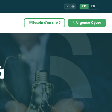
FR
EN
Besoin d'un site ?
Urgence Cyber
à