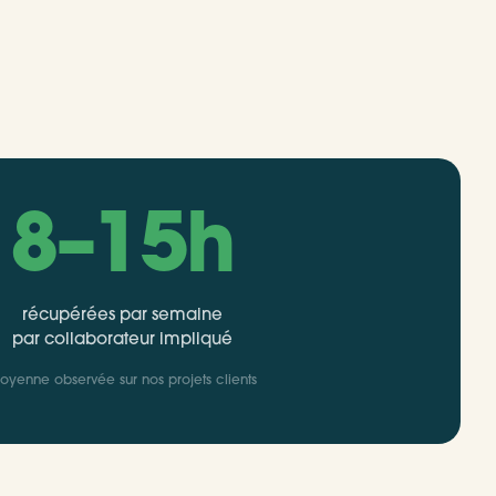
8–15h
récupérées par semaine
par collaborateur impliqué
oyenne observée sur nos projets clients