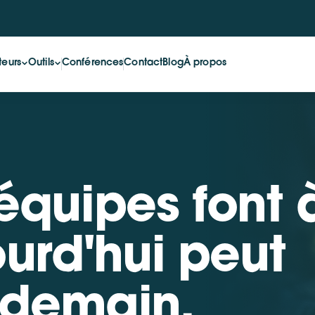
teurs
Outils
Conférences
Contact
Blog
À propos
équipes font 
urd'hui peut
 demain.