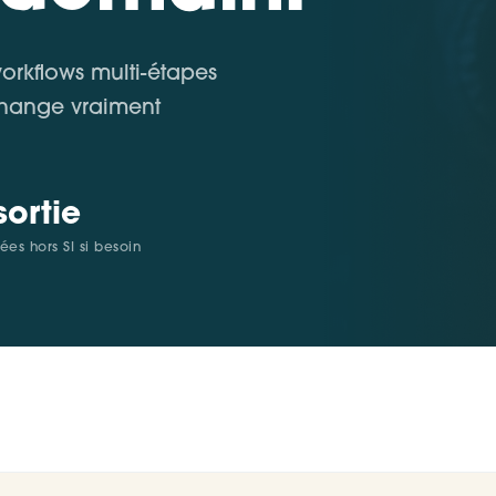
workflows multi-étapes
change vraiment
sortie
es hors SI si besoin