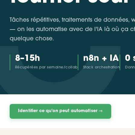
Tâches répétitives, traitements de données, 
— on les automatise avec de l'IA là où ça 
quelque chose.
8–15h
n8n + IA
0 
Récupérées par semaine/collab
Stack orchestration
Donné
Identifier ce qu'on peut automatiser →