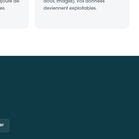
ajoute de
docs, images). Vos données
es.
deviennent exploitables.
er