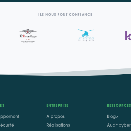
ILS NOUS FONT CONFIANCE
ES
ENTREPRISE
RESSOURCE
oppement
À propos
Blog
écurité
Réalisations
Audit cyber 