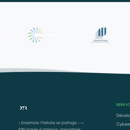
SERVIC
Dével
« Ensemble l'histoire se partage » —
Cybers
ESN basée à Valence, spécialisée