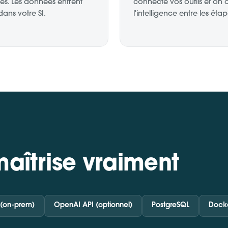
es. Les données entrent
connecte vos outils et on 
ans votre SI.
l'intelligence entre les étap
maîtrise vraiment
(on-prem)
OpenAI API (optionnel)
PostgreSQL
Dock