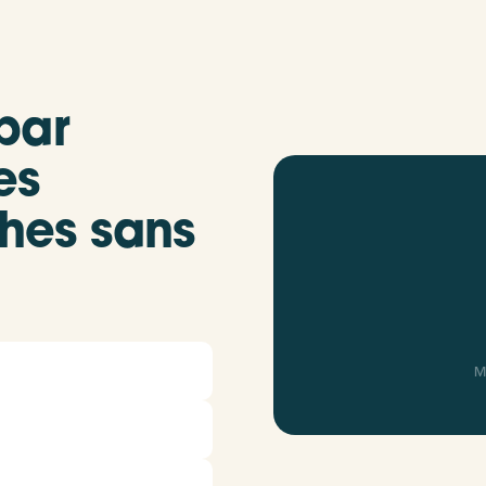
par
es
ches sans
M