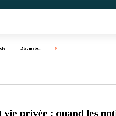
icle
Discussion -
0
CYBERSÉCURITÉ
,
FEATURED
,
NEWS
 vie privée : quand les not