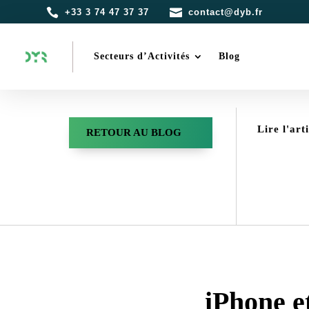


+33 3 74 47 37 37
contact@dyb.fr
Secteurs d’Activités
Blog
Lire l'art
RETOUR AU BLOG
iPhone et