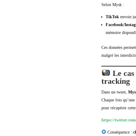
Selon Mysk :
TikTok
envoie ju
Facebook/Insta
mémoire disponibl
Ces données permet
malgré les interdict
Le cas 
tracking
Dans un tweet,
Mysk
Chaque fois qu’une n
pour récupérer cett
https://twitter.c
Conséquence :
c