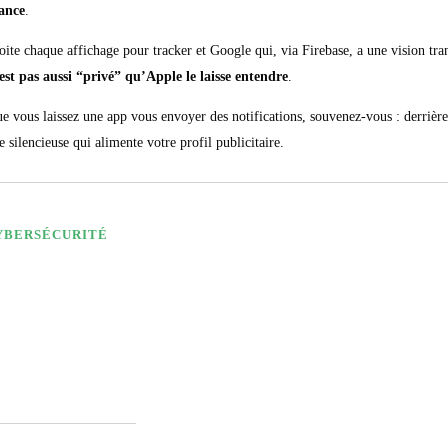
lance
.
ite chaque affichage pour tracker et Google qui, via Firebase, a une vision tran
est pas aussi “privé” qu’Apple le laisse entendre
.
e vous laissez une app vous envoyer des notifications, souvenez-vous : derrière l
e silencieuse qui alimente votre profil publicitaire.
YBERSÉCURITÉ