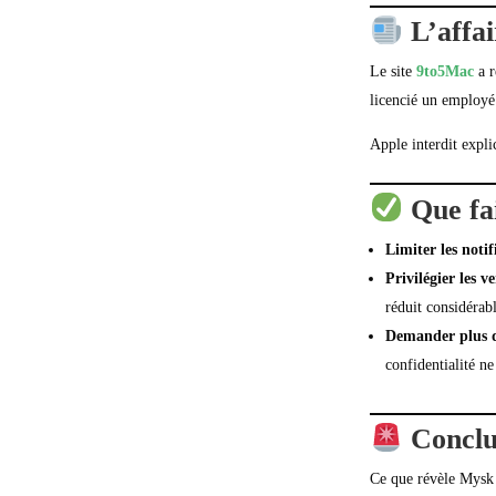
L’affai
Le site
9to5Mac
a r
licencié un employé 
Apple interdit expli
Que fa
Limiter les noti
Privilégier les v
réduit considérab
Demander plus d
confidentialité ne
Conclu
Ce que révèle Mysk 