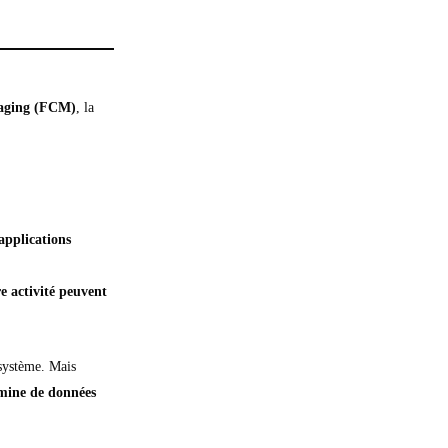
saging (FCM)
, la
applications
re activité peuvent
système. Mais
 mine de données