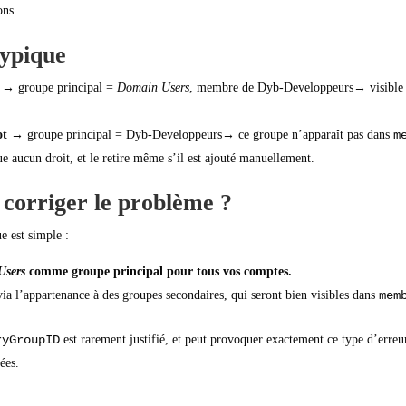
ons.
ypique
→ groupe principal =
Domain Users
, membre de Dyb-Developpeurs→ visible
ot
→ groupe principal = Dyb-Developpeurs→ ce groupe n’apparaît pas dans
m
ue aucun droit, et le retire même s’il est ajouté manuellement.
orriger le problème ?
e est simple :
Users
comme groupe principal pour tous vos comptes.
via l’appartenance à des groupes secondaires, qui seront bien visibles dans
mem
ryGroupID
est rarement justifié, et peut provoquer exactement ce type d’erreu
ées.