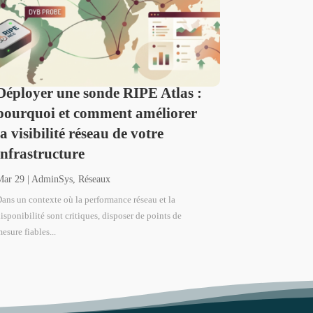
Déployer une sonde RIPE Atlas :
pourquoi et comment améliorer
la visibilité réseau de votre
infrastructure
Mar 29
|
AdminSys
,
Réseaux
ans un contexte où la performance réseau et la
isponibilité sont critiques, disposer de points de
esure fiables...