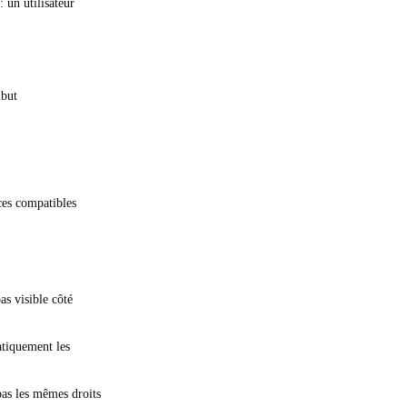
un utilisateur
ibut
ces compatibles
as visible côté
atiquement les
as les mêmes droits