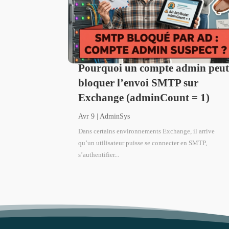
Pourquoi un compte admin peu
bloquer l’envoi SMTP sur
Exchange (adminCount = 1)
Avr 9
|
AdminSys
Dans certains environnements Exchange, il arrive
qu’un utilisateur puisse se connecter en SMTP,
s’authentifier...