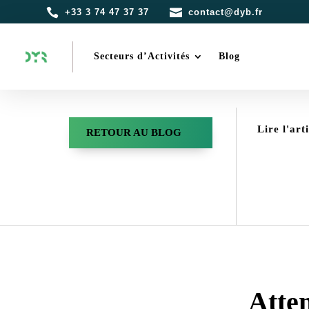


+33 3 74 47 37 37
contact@dyb.fr
Secteurs d’Activités
Blog
Lire l'art
RETOUR AU BLOG
Atten