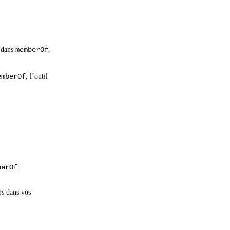
 dans
memberOf
,
emberOf
, l’outil
berOf
.
rs dans vos