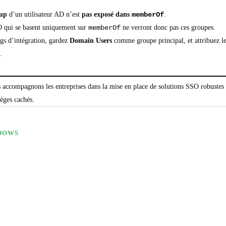
up
d’un utilisateur AD n’est
pas exposé dans
memberOf
.
O qui se basent uniquement sur
memberOf
ne verront donc pas ces groupes.
ugs d’intégration, gardez
Domain Users
comme groupe principal, et attribuez le
.
ccompagnons les entreprises dans la mise en place de solutions SSO robustes e
ièges cachés.
DOWS