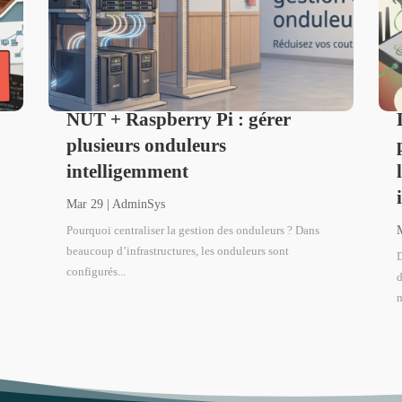
t
NUT + Raspberry Pi : gérer
plusieurs onduleurs
intelligemment
Mar 29
|
AdminSys
Pourquoi centraliser la gestion des onduleurs ? Dans
beaucoup d’infrastructures, les onduleurs sont
D
configurés...
d
m