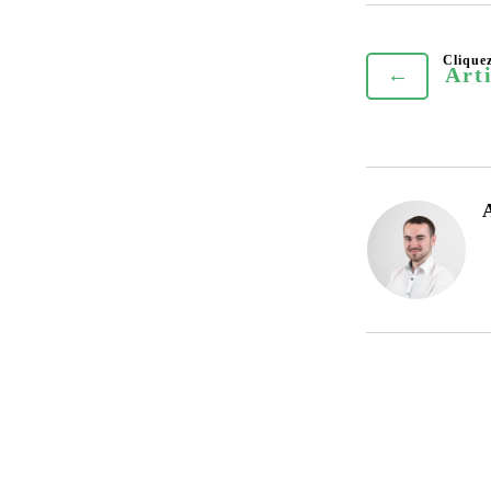
←
Art
A