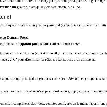
vent méconnu d’Active Directory peut pourtant provoquer des bugs étranges : 
rtenir à un groupe
, alors qu’il y est bien affecté dans l’AD.
ncret
ry, chaque utilisateur a un
groupe principal
(
Primary Group
), défini par l’attr
.
pe est
Domain Users
.
e principal
n’apparaît jamais dans l’attribut
memberOf
.
olutions d’authentification (dont
Authentik
, mais aussi beaucoup d’autres servi
ur
memberOf
pour déterminer les rôles et autorisations d’un utilisateur.
eur a pour groupe principal un groupe sensible (ex :
Admins
), ce groupe ne sera p
onsidérera que l’utilisateur
n’est pas membre
du groupe, et lui retirera autom
ements incompréhensibles : deux comptes configurés de la même façon n’ont p