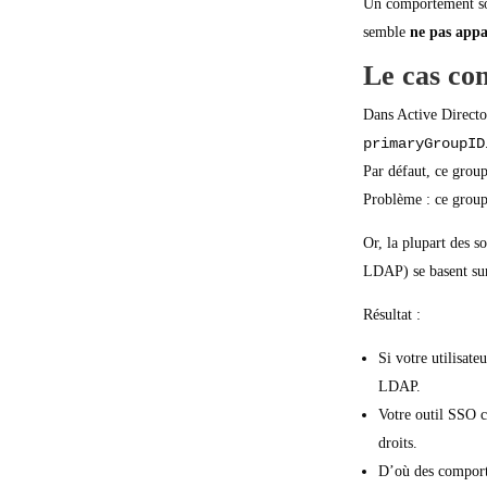
Un comportement sou
semble
ne pas appa
Le cas co
Dans Active Directo
primaryGroupID
Par défaut, ce grou
Problème : ce group
Or, la plupart des s
LDAP) se basent s
Résultat :
Si votre utilisat
LDAP.
Votre outil SSO c
droits.
D’où des comport