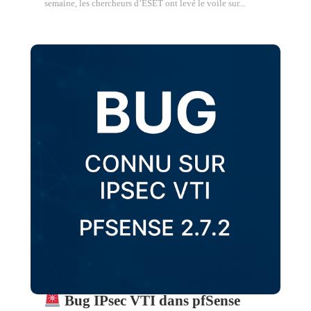
semaine, les chercheurs d’ESET ont levé le voile sur...
Bug IPsec VTI dans pfSense