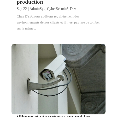
production
Sep 22
|
AdminSys
,
CyberSécurité
,
Dev
Chez DYB, nous auditons régulièrement des
environnements de nos clients et il n’est pas rare de tomber
sur la même...
iPhone et vie privée : quand les