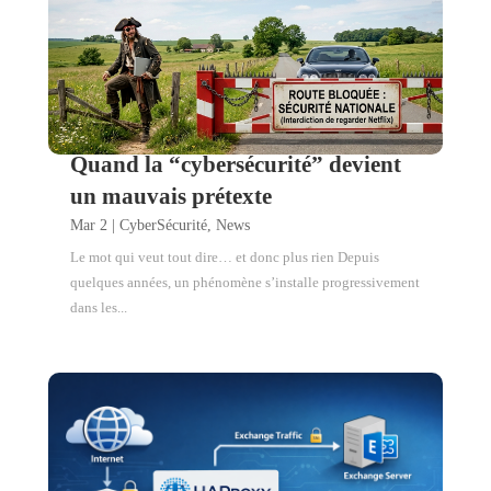
Quand la “cybersécurité” devient
un mauvais prétexte
Mar 2
|
CyberSécurité
,
News
Le mot qui veut tout dire… et donc plus rien Depuis
quelques années, un phénomène s’installe progressivement
dans les...