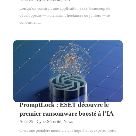
Lorsqu’on construit une application SaaS, beaucoup de
développeurs — notamment freelances ou juniors — se
concentrent...
PromptLock : ESET découvre le
premier ransomware boosté à l’IA
Août 29
|
CyberSécurité
,
News
C’est une première mondiale qui inquiète les experts. Cette