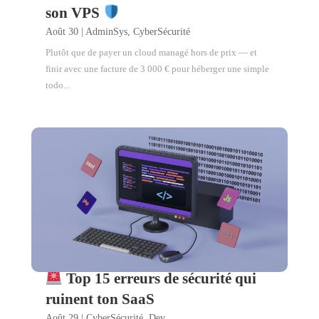
son VPS
Août 30
|
AdminSys
,
CyberSécurité
Plutôt que de payer un cloud managé hors de prix — et
finir avec une facture de 3 000 € pour héberger une simple
todo...
Top 15 erreurs de sécurité qui
ruinent ton SaaS
Août 29
|
CyberSécurité
,
Dev