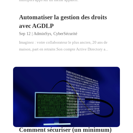
Automatiser la gestion des droits
avec AGDLP
Sep 12
|
AdminSys
,
CyberSécurité
Imaginez : votre collaborateur le plus ancien, 20 ans de
maison, part en retraite.Son compte Active Directory a...
Comment sécuriser (un minimum)