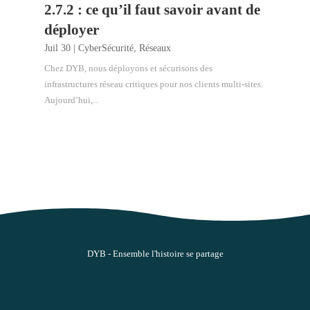
2.7.2 : ce qu’il faut savoir avant de
déployer
Juil 30
|
CyberSécurité
,
Réseaux
Chez DYB, nous déployons et sécurisons des
infrastructures réseau critiques pour nos clients multi-sites.
Aujourd’hui,...
DYB - Ensemble l'histoire se partage