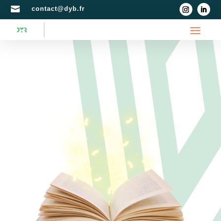

contact@dyb.fr