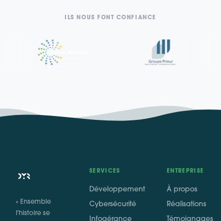
ILS NOUS FONT CONFIANCE
SERVICES
ENTREPRISE
Développement
À propos
« Ensemble
Cybersécurité
Réalisations
l'histoire se
Infogérance
Témoignages