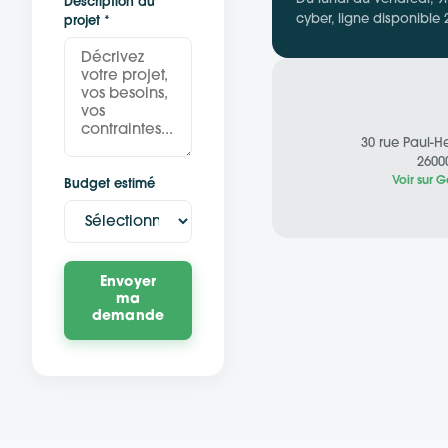
Description du
cyber, ligne disponible 
projet *
30 rue Paul-H
2600
Voir sur
Budget estimé
Envoyer
ma
demande