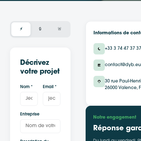
⚡
🔒
🚨
Informations de cont
+33 3 74 47 37 3
Décrivez
contact@dyb.eu
votre projet
30 rue Paul-Henr
Nom *
Email *
26000 Valence, 
Entreprise
Notre engagement
Réponse gara
Du lundi au vendredi, 9