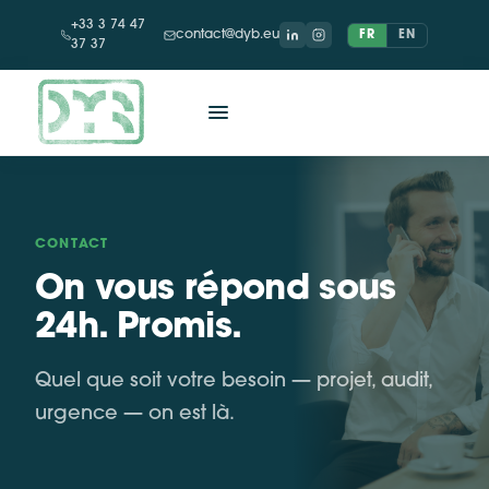
+33 3 74 47
contact@dyb.eu
FR
EN
37 37
CONTACT
On vous répond sous
24h. Promis.
Quel que soit votre besoin — projet, audit,
urgence — on est là.