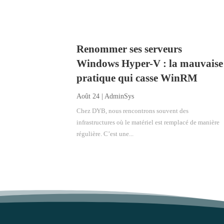
Renommer ses serveurs
Windows Hyper-V : la mauvaise
pratique qui casse WinRM
Août 24
|
AdminSys
Chez DYB, nous rencontrons souvent des
infrastructures où le matériel est remplacé de manière
régulière. C’est une...