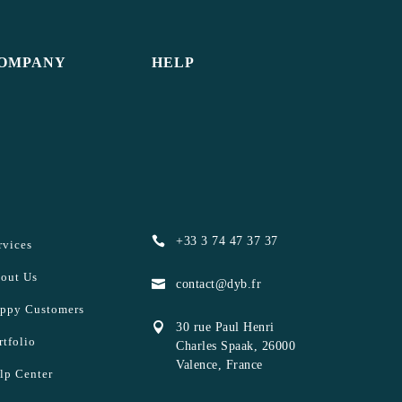
OMPANY
HELP

+33 3 74 47 37 37
rvices
out Us

contact@dyb.fr
ppy Customers

30 rue Paul Henri
rtfolio
Charles Spaak, 26000
Valence, France
lp Center