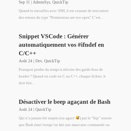
Sep 11
|
AdminSys
,
QuickTip
Quand tu travailles avec SSH, il est courant de rencontrer
des erreurs du type "Permissions are too open".C’est...
Snippet VSCode : Générer
automatiquement vos #ifndef en
C/C++
Août 24
|
Dev
,
QuickTip
Pourquoi perdre du temps à réécrire des garde-fous de
header ? Quand on code en C ou C++, chaque fichier .h
doit être...
Désactiver le beep agaçant de Bash
Août 24
|
QuickTip
Qui n’a jamais été surpris (ou agacé
) par le “bip” sonore
que Bash émet lorsqu’on fait une mauvaise commande ou