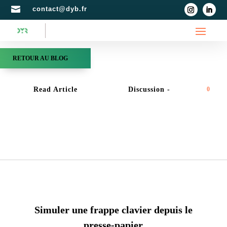

contact@dyb.fr
RETOUR AU BLOG
Read Article
Discussion -
0
QUICKTIP
Simuler une frappe clavier depuis le
presse-papier