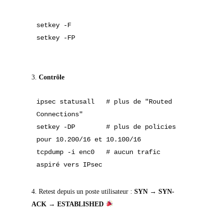
setkey -F

setkey -FP
3.
Contrôle
ipsec statusall   # plus de "Routed 
Connections"

setkey -DP        # plus de policies 
pour 10.200/16 et 10.100/16

tcpdump -i enc0   # aucun trafic 
aspiré vers IPsec
Retest depuis un poste utilisateur :
SYN → SYN-
ACK → ESTABLISHED