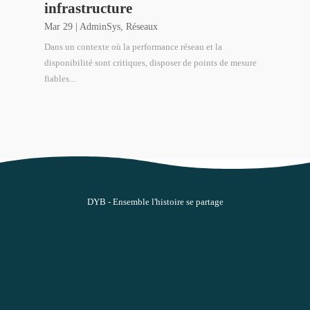
infrastructure
Mar 29
|
AdminSys
,
Réseaux
Dans un contexte où la performance réseau et la
disponibilité sont critiques, disposer de points de mesure
fiables...
DYB - Ensemble l'histoire se partage