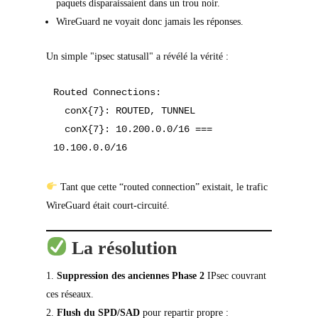
paquets disparaissaient dans un trou noir.
WireGuard ne voyait donc jamais les réponses.
Un simple "ipsec statusall" a révélé la vérité :
Routed Connections:

  conX{7}: ROUTED, TUNNEL

  conX{7}: 10.200.0.0/16 === 
10.100.0.0/16
Tant que cette “routed connection” existait, le trafic
WireGuard était court-circuité.
La résolution
Suppression des anciennes Phase 2
IPsec couvrant
ces réseaux.
Flush du SPD/SAD
pour repartir propre :