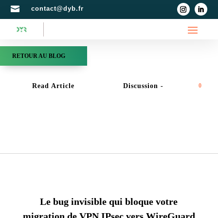

contact@dyb.fr
RETOUR AU BLOG
Read Article
Discussion -
0
ADMINSYS
,
RÉSEAUX
Le bug invisible qui bloque votre
migration de VPN IPsec vers WireGuard