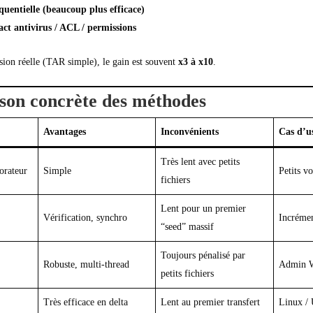
quentielle (beaucoup plus efficace)
ct antivirus / ACL / permissions
on réelle (TAR simple), le gain est souvent
x3 à x10
.
on concrète des méthodes
Avantages
Inconvénients
Cas d’u
Très lent avec petits
orateur
Simple
Petits v
fichiers
Lent pour un premier
Vérification, synchro
Incréme
“seed” massif
Toujours pénalisé par
Robuste, multi-thread
Admin 
petits fichiers
Très efficace en delta
Lent au premier transfert
Linux /