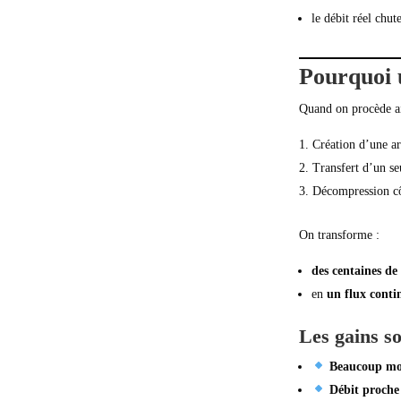
le débit réel chut
Pourquoi 
Quand on procède ai
Création d’une ar
Transfert d’un se
Décompression cô
On transforme :
des centaines de
en
un flux cont
Les gains s
Beaucoup moi
Débit proche