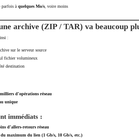
e parfois à
quelques Mo/s
, voire moins
une archive (ZIP / TAR) va beaucoup plu
nsi :
chive sur le serveur source
ul fichier volumineux
té destination
 milliers d’opérations réseau
inu unique
ont immédiats :
ns d’allers-retours réseau
 du maximum du lien (1 Gb/s, 10 Gb/s, etc.)