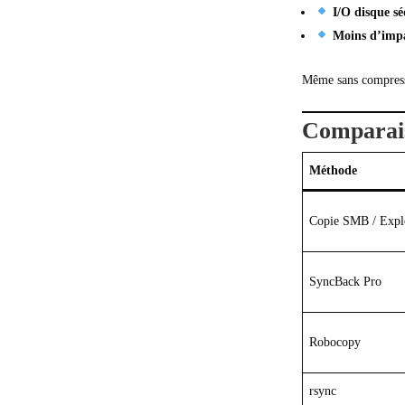
I/O disque sé
Moins d’impa
Même sans compressi
Comparais
Méthode
Copie SMB / Expl
SyncBack Pro
Robocopy
rsync