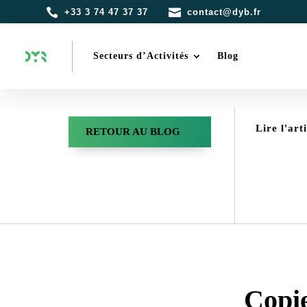


+33 3 74 47 37 37
contact@dyb.fr
Secteurs d’Activités
Blog
Lire l'art
RETOUR AU BLOG
Copie