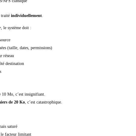
B/NFS classique
 traité
individuellement
.
r
, le système doit :
 source
ées (taille, dates, permissions)
ge réseau
ôté destination
s
 10 Mo, c’est insignifiant.
hiers de 20 Ko
, c’est catastrophique.
mais saturé
 le facteur limitant