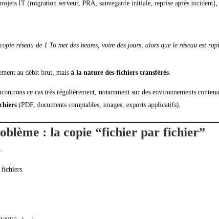
ojets IT (migration serveur, PRA, sauvegarde initiale, reprise après incident),
opie réseau de 1 To met des heures, voire des jours, alors que le réseau est rap
rement au débit brut, mais
à la nature des fichiers transférés
.
controns ce cas très régulièrement, notamment sur des environnements conten
ichiers
(PDF, documents comptables, images, exports applicatifs).
oblème : la copie “fichier par fichier”
:
 fichiers