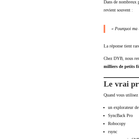
Dans de nombreux pr
revient souvent :
« Pourquoi ma c
La réponse tient ra
Chez DYB, nous ren
milliers de petits f
Le vrai pr
Quand vous utilisez 
un explorateur de
SyncBack Pro
Robocopy
rsync