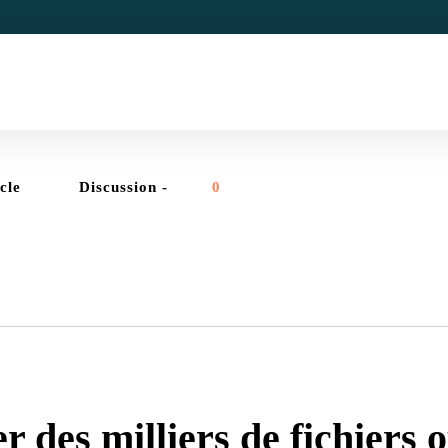
icle
Discussion -
0
ADMINSYS
,
RÉSEAUX
r des milliers de fichiers 