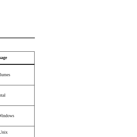
sage
olumes
ntal
Windows
 Unix