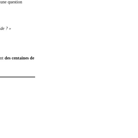
 une question
ide ? »
ant
des centaines de