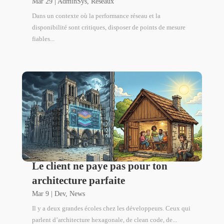
Mar 29
|
AdminSys
,
Réseaux
Dans un contexte où la performance réseau et la
disponibilité sont critiques, disposer de points de mesure
fiables...
Le client ne paye pas pour ton
architecture parfaite
Mar 9
|
Dev
,
News
Il y a deux grandes écoles chez les développeurs. Ceux qui
parlent d’architecture hexagonale, de clean code, de...