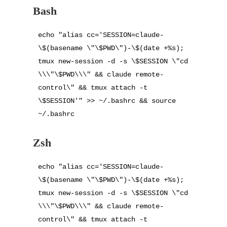
Bash
echo "alias cc='SESSION=claude-
\$(basename \"\$PWD\")-\$(date +%s); 
tmux new-session -d -s \$SESSION \"cd 
\\\"\$PWD\\\" && claude remote-
control\" && tmux attach -t 
\$SESSION'" >> ~/.bashrc && source 
Zsh
echo "alias cc='SESSION=claude-
\$(basename \"\$PWD\")-\$(date +%s); 
tmux new-session -d -s \$SESSION \"cd 
\\\"\$PWD\\\" && claude remote-
control\" && tmux attach -t 