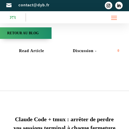

contact@dyb.fr
RETOUR AU BLOG
Read Article
Discussion -
0
ADMINSYS
,
DEV
,
QUICKTIP
Claude Code + tmux : arrêter de perdre
vos sessions terminal à chaque fermeture