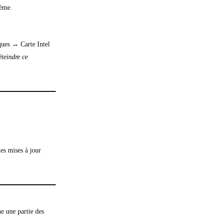
lème.
ques → Carte Intel
éteindre ce
es mises à jour
e une partie des