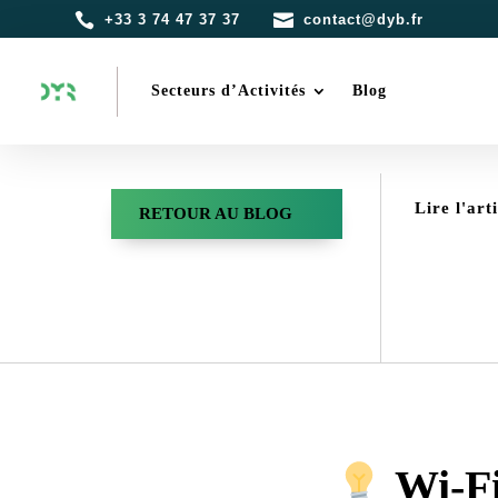


+33 3 74 47 37 37
contact@dyb.fr
Secteurs d’Activités
Blog
Lire l'art
RETOUR AU BLOG
Wi-Fi 