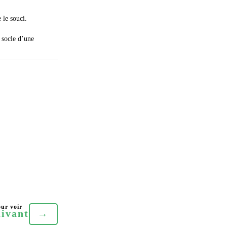
 le souci.
e socle d’une
uivant
→