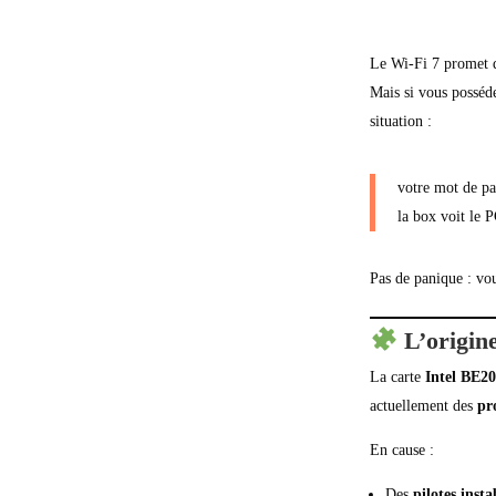
Le Wi-Fi 7 promet de
Mais si vous posséd
situation :
votre mot de pa
la box voit le 
Pas de panique : vou
L’origin
La carte
Intel BE2
actuellement des
pr
En cause :
Des
pilotes insta