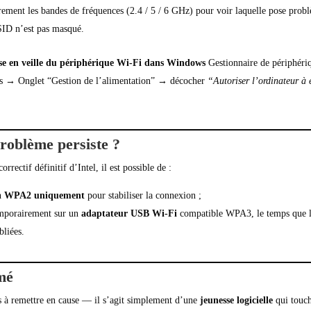
ement les bandes de fréquences (2.4 / 5 / 6 GHz) pour voir laquelle pose prob
SID n’est pas masqué.
ise en veille du périphérique Wi-Fi dans Windows
Gestionnaire de périphéri
 → Onglet “Gestion de l’alimentation” → décocher
“Autoriser l’ordinateur à 
problème persiste ?
orrectif définitif d’Intel, il est possible de :
en
WPA2 uniquement
pour stabiliser la connexion ;
emporairement sur un
adaptateur USB Wi-Fi
compatible WPA3, le temps que l
bliées.
mé
s à remettre en cause — il s’agit simplement d’une
jeunesse logicielle
qui touch