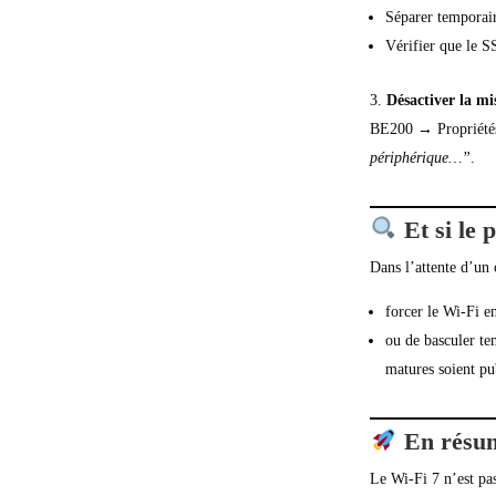
Séparer temporair
Vérifier que le S
Désactiver la m
BE200 → Propriétés
périphérique…”
.
Et si le 
Dans l’attente d’un c
forcer le Wi-Fi 
ou de basculer t
matures soient pu
En résu
Le Wi-Fi 7 n’est pa