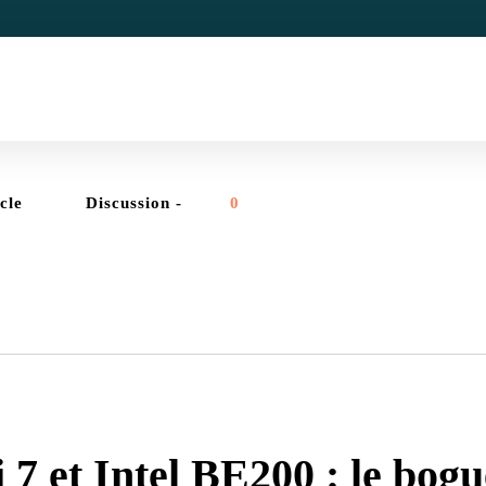
icle
Discussion -
0
ADMINSYS
,
RÉSEAUX
7 et Intel BE200 : le bogue