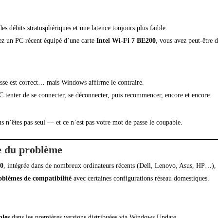
s débits stratosphériques et une latence toujours plus faible.
ez un PC récent équipé d’une carte
Intel Wi-Fi 7 BE200
, vous avez peut-être 
sse est correct… mais Windows affirme le contraire.
PC tenter de se connecter, se déconnecter, puis recommencer, encore et encore.
s n’êtes pas seul — et ce n’est pas votre mot de passe le coupable.
e du problème
00
, intégrée dans de nombreux ordinateurs récents (Dell, Lenovo, Asus, HP…),
oblèmes de compatibilité
avec certaines configurations réseau domestiques.
bles
dans les premières versions distribuées via Windows Update.