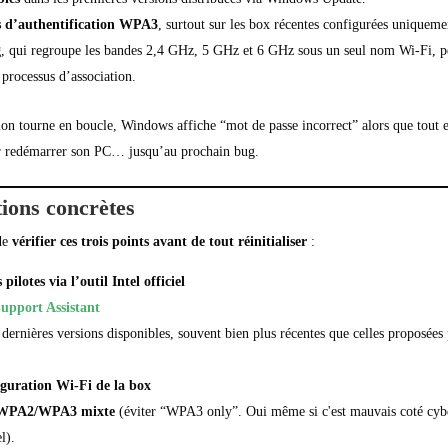
s d’authentification WPA3
, surtout sur les box récentes configurées uniquem
g
, qui regroupe les bandes 2,4 GHz, 5 GHz et 6 GHz sous un seul nom Wi-Fi, pe
 processus d’association.
ion tourne en boucle, Windows affiche “mot de passe incorrect” alors que tout e
 par redémarrer son PC… jusqu’au prochain bug.
ions concrètes
de
vérifier ces trois points avant de tout réinitialiser
:
pilotes via l’outil Intel officiel
Support Assistant
es dernières versions disponibles, souvent bien plus récentes que celles proposé
iguration Wi-Fi de la box
WPA2/WPA3 mixte
(éviter “WPA3 only”. Oui même si c'est mauvais coté cyber
l).