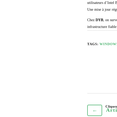
utilisateurs d’Intel
Une mise à jour régu
Chez
DYB
, on surv
infrastructure fiabl
TAGS:
WINDOW
←
Art