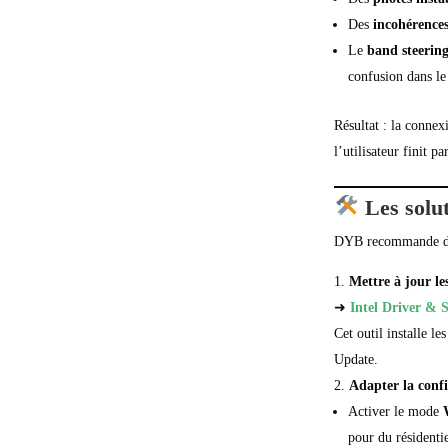
Des
incohérence
Le
band steerin
confusion dans le
Résultat : la connex
l’utilisateur finit
Les solut
DYB recommande 
Mettre à jour les 
➜
Intel Driver & 
Cet outil installe l
Update.
Adapter la conf
Activer le mode
pour du résidentie